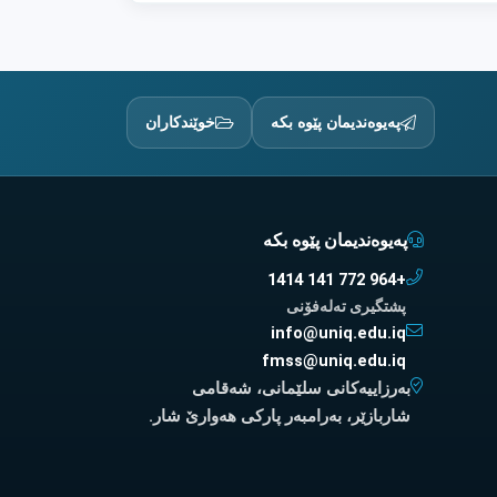
پەیوەندیمان پێوە بکە
خوێندکاران
پەیوەندیمان پێوە بکە
+964 772 141 1414
پشتگیری تەلەفۆنی
info@uniq.edu.iq
fmss@uniq.edu.iq
بەرزاییەکانی سلێمانی، شەقامی
شاربازێر، بەرامبەر پارکی هەوارێ شار.