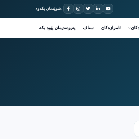
شوێنمان بکەوە:
کان
ئامرازەکان
ستاف
پەیوەندیمان پێوە بکە