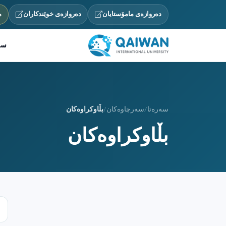
دەروازەی مامۆستایان
دەروازەی خوێندکاران
م
سە
سەرەتا
/
سەرچاوەکان
/
بڵاوکراوەکان
بڵاوکراوەکان