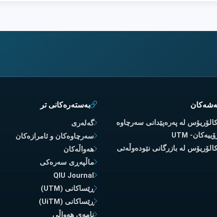
ەشەکان
بەستەرەکانی تر
کالۆریۆس لە پەرەپێدانی سەرچاوە
گەلەری
ییەکان- UTM
سەرچاوەکان و ئامرازەکان
کالۆریۆس لە بازرگانی نێودەوڵەتی
هەواڵەکان
ماڵپەڕی سەرەکی
QIU Journal
ڕێساکانی (UTM)
ڕێساکانی (UiTM)
نامەی هەواڵی