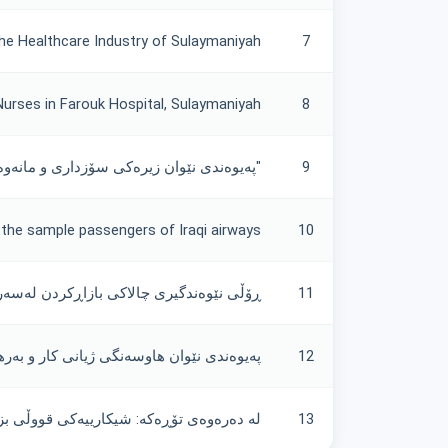
he Healthcare Industry of Sulaymaniyah
7
rses in Farouk Hospital, Sulaymaniyah
8
9
"پەیوەندی نێوان زیرەکی سۆزداری و مانەوە
 the sample passengers of Iraqi airways
10
11
ڕۆڵی نێوەندگیری چالاکی بازاڕکردن لەسەر
12
پەیوەندی نێوان هاوسەنگی ژیانی کار و بەرهەمهێنانی کارمەند لە کات
13
لە دەرەوەی تۆڕەکە: شیکارییەکی قووڵی بزوێنەری ئاب