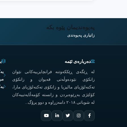
پەیوەندیمان پێوە بکە
زانیاری پەیوەندی
دەربارەی ئێمە
ب
لە ڕێگەی ڕێککەوتنە فرانچایزییەکانی نێوان
بە
مرۆ
زانکۆی نێودەوڵەتی قەیوان و زانکۆی
بە
تەکنەلۆژیای مالیزیا و زانکۆی تەکنەلۆژیای مارا،
کۆلێژی بەڕێوەبردن و زانستە کۆمەڵایەتییەکان
لە شوباتی ٢٠١٨ دامەزراوە و دوو پرۆگ...