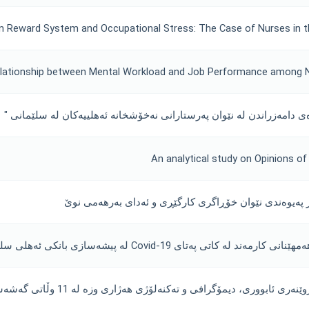
n Reward System and Occupational Stress: The Case of Nurses in t
lationship between Mental Workload and Job Performance among Nu
ی دامەزراندن لە نێوان پەرستارانی نەخۆشخانە ئەهلییەکان لە سلێمانی "
An analytical study on Opinions of
 پەیوەندی نێوان خۆڕاگری کارگێڕی و ئەدای بەرهەمی نوێ
ی پەتای Covid-19 لە پیشەسازی بانکی ئەهلی سلێمانی
ووری، دیمۆگرافی و تەکنەلۆژی هەژاری وزە لە 11 وڵاتی گەشەسەندوودا