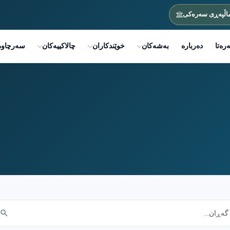
اڵپەڕی سەرەکی
رەتا
دەربارە
بەشەکان
خوێندکاران
چالاکییەکان
سەرچاوە